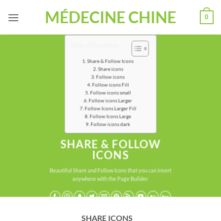
Passer
MÉDECINE CHINE
0
au
contenu
Table of Contents
Share & Follow Icons
Share icons
Follow icons
Follow icons Fill
Follow icons small
Follow icons Larger
Follow Icons Larger Fill
Follow Icons Large
Follow icons dark
SHARE & FOLLOW
ICONS
Beautiful Share and Follow Icons that you can insert
anywhere with the Page Builder.
SHARE ICONS