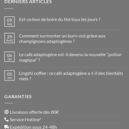
DERNIERS ARTICLES
Est-ce bon de boire du thé tous les jours ?
09
Sep
Aucun
commentaire
sur
Comment surmonter un burn-out grâce aux
29
Est-
ce
Août
champignons adaptogènes ?
bon
Aucun
de
commentaire
boire
Le café adaptogène est-il devenu la nouvelle “potion
06
sur
du
Comment
thé
Jan
magique” ?
surmonter
tous
un
Aucun
les
burn-
commentaire
jours
Lingzhi coffee : ce café adaptogène a-t-il des bienfaits
05
out
sur
?
grâce
Le
Jan
réels ?
aux
café
champignons
adaptogène
Aucun
adaptogènes
est-
commentaire
?
il
sur
GARANTIES
devenu
Lingzhi
la
coffee
nouvelle
:
“potion
ce
magique”
café
Livraison offerte dès 80€
?
adaptogène
a-
Service Hotline*
t-
il
Expédition sous 24-48h