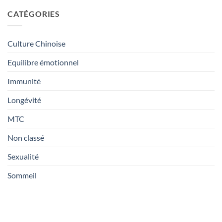
sur
“potion
ce
Le
magique”
café
CATÉGORIES
café
?
adaptogène
cordyceps
a-
a-
t-
t-
il
il
des
Culture Chinoise
des
bienfaits
effets
réels
aphrodisiaques
Equilibre émotionnel
?
?
Immunité
Longévité
MTC
Non classé
Sexualité
Sommeil