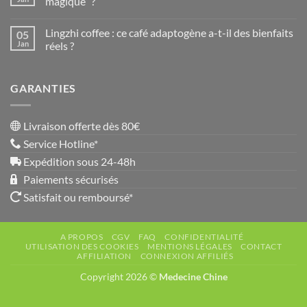
magique” ?
surmonter
tous
un
Aucun
les
burn-
commentaire
jours
Lingzhi coffee : ce café adaptogène a-t-il des bienfaits
05
out
sur
?
grâce
Le
Jan
réels ?
aux
café
champignons
adaptogène
Aucun
adaptogènes
est-
commentaire
?
il
sur
GARANTIES
devenu
Lingzhi
la
coffee
nouvelle
:
“potion
ce
magique”
café
Livraison offerte dès 80€
?
adaptogène
a-
Service Hotline*
t-
il
Expédition sous 24-48h
des
bienfaits
Paiements sécurisés
réels
?
Satisfait ou remboursé*
A PROPOS
CGV
FAQ
CONFIDENTIALITÉ
UTILISATION DES COOKIES
MENTIONS LÉGALES
CONTACT
AFFILIATION
CONNEXION AFFILIÉS
Copyright 2026 ©
Medecine Chine