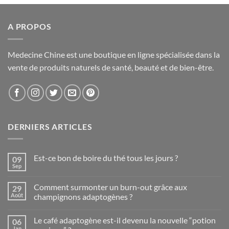
A PROPOS
Medecine Chine est une boutique en ligne spécialisée dans la
vente de produits naturels de santé, beauté et de bien-être.
DERNIERS ARTICLES
Est-ce bon de boire du thé tous les jours ?
09
Sep
Aucun
commentaire
sur
Comment surmonter un burn-out grâce aux
29
Est-
ce
Août
champignons adaptogènes ?
bon
Aucun
de
commentaire
boire
Le café adaptogène est-il devenu la nouvelle “potion
06
sur
du
Comment
thé
Jan