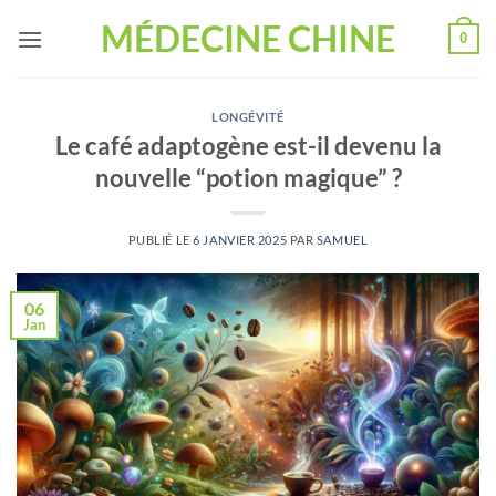
Passer
MÉDECINE CHINE
0
au
contenu
LONGÉVITÉ
Le café adaptogène est-il devenu la
nouvelle “potion magique” ?
PUBLIÉ LE
6 JANVIER 2025
PAR
SAMUEL
06
Jan