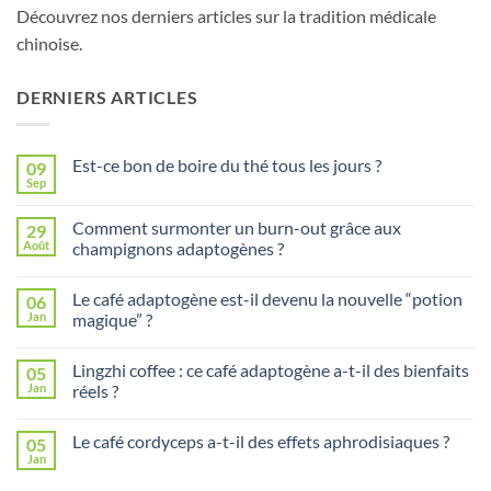
Découvrez nos derniers articles sur la tradition médicale
chinoise.
DERNIERS ARTICLES
Est-ce bon de boire du thé tous les jours ?
09
Sep
Aucun
commentaire
sur
Comment surmonter un burn-out grâce aux
29
Est-
ce
Août
champignons adaptogènes ?
bon
Aucun
de
commentaire
boire
Le café adaptogène est-il devenu la nouvelle “potion
06
sur
du
Comment
thé
Jan
magique” ?
surmonter
tous
un
Aucun
les
burn-
commentaire
jours
Lingzhi coffee : ce café adaptogène a-t-il des bienfaits
05
out
sur
?
grâce
Le
Jan
réels ?
aux
café
champignons
adaptogène
Aucun
adaptogènes
est-
commentaire
Le café cordyceps a-t-il des effets aphrodisiaques ?
05
?
il
sur
devenu
Lingzhi
Jan
Aucun
la
coffee
commentaire
nouvelle
: