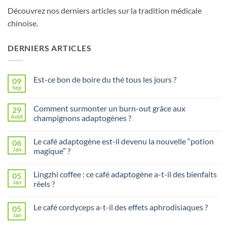
Découvrez nos derniers articles sur la tradition médicale
chinoise.
DERNIERS ARTICLES
Est-ce bon de boire du thé tous les jours ?
09
Sep
Aucun
commentaire
sur
Comment surmonter un burn-out grâce aux
29
Est-
ce
Août
champignons adaptogènes ?
bon
Aucun
de
commentaire
boire
Le café adaptogène est-il devenu la nouvelle “potion
06
sur
du
Comment
thé
Jan
magique” ?
surmonter
tous
un
Aucun
les
burn-
commentaire
jours
Lingzhi coffee : ce café adaptogène a-t-il des bienfaits
05
out
sur
?
grâce
Le
Jan
réels ?
aux
café
champignons
adaptogène
Aucun
adaptogènes
est-
commentaire
Le café cordyceps a-t-il des effets aphrodisiaques ?
05
?
il
sur
devenu
Lingzhi
Jan
Aucun
la
coffee
commentaire
nouvelle
: