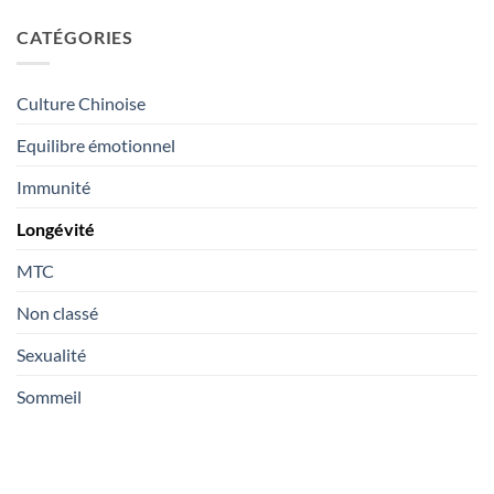
sur
“potion
ce
Le
magique”
café
CATÉGORIES
café
?
adaptogène
cordyceps
a-
a-
t-
t-
il
il
des
Culture Chinoise
des
bienfaits
effets
réels
aphrodisiaques
Equilibre émotionnel
?
?
Immunité
Longévité
MTC
Non classé
Sexualité
Sommeil