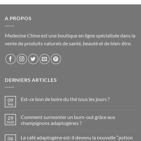
A PROPOS
Medecine Chine est une boutique en ligne spécialisée dans la
vente de produits naturels de santé, beauté et de bien-être.
DERNIERS ARTICLES
Est-ce bon de boire du thé tous les jours ?
09
Sep
Aucun
commentaire
sur
Comment surmonter un burn-out grâce aux
29
Est-
ce
Août
champignons adaptogènes ?
bon
Aucun
de
commentaire
boire
Le café adaptogène est-il devenu la nouvelle “potion
06
sur
du