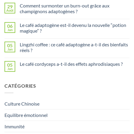
sur
Comment surmonter un burn-out grâce aux
29
Est-
ce
Août
champignons adaptogènes ?
bon
Aucun
de
commentaire
boire
Le café adaptogène est-il devenu la nouvelle “potion
06
sur
du
Comment
thé
Jan
magique” ?
surmonter
tous
un
Aucun
les
burn-
commentaire
jours
Lingzhi coffee : ce café adaptogène a-t-il des bienfaits
05
out
sur
?
grâce
Le
Jan
réels ?
aux
café
champignons
adaptogène
Aucun
adaptogènes
est-
commentaire
Le café cordyceps a-t-il des effets aphrodisiaques ?
05
?
il
sur
devenu
Lingzhi
Jan
Aucun
la
coffee
commentaire
nouvelle
:
sur
“potion
ce
Le
magique”
café
CATÉGORIES
café
?
adaptogène
cordyceps
a-
a-
t-
t-
il
il
des
Culture Chinoise
des
bienfaits
effets
réels
aphrodisiaques
Equilibre émotionnel
?
?
Immunité