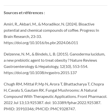
Sources et références :
Amiri, R., Akbari, M., & Moradikor, N. (2024). Bioactive
potential and chemical compounds of coffee. Progress In
Brain Research, 23‑33.
https://doi.org/10.1016/bs.pbr.2024.06.011
Delzenne, N. M., & Bindels, L. B. (2015). Ganoderma lucidum,
a new prebiotic agent to treat obesity ? Nature Reviews
Gastroenterology & Hepatology, 12(10), 553‑554.
https://doi.org/10.1038/nrgastro.2015.137
Chugh RM, Mittal P, Mp N, Arora T, Bhattacharya T, Chopra
H, Cavalu S, Gautam RK. Fungal Mushrooms: A Natural
Compound With Therapeutic Applications. Front Pharmacol.
2022 Jul 13;13:925387. doi: 10.3389/fphar.2022.925387.
PMID: 35910346; PMCID: PMC9328747.