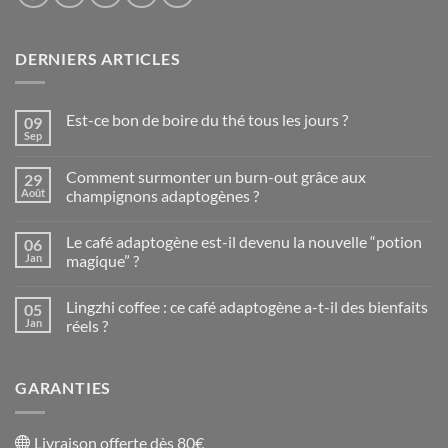
DERNIERS ARTICLES
Est-ce bon de boire du thé tous les jours ?
09
Sep
Aucun
commentaire
sur
Comment surmonter un burn-out grâce aux
29
Est-
ce
Août
champignons adaptogènes ?
bon
Aucun
de
commentaire
boire
Le café adaptogène est-il devenu la nouvelle “potion
06
sur
du
Comment
thé
Jan
magique” ?
surmonter
tous
un
Aucun
les
burn-
commentaire
jours
Lingzhi coffee : ce café adaptogène a-t-il des bienfaits
05
out
sur
?
grâce
Le
Jan
réels ?
aux
café
champignons
adaptogène
Aucun
adaptogènes
est-
commentaire
?
il
sur
GARANTIES
devenu
Lingzhi
la
coffee
nouvelle
:
“potion
ce
magique”
café
Livraison offerte dès 80€