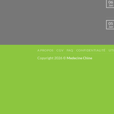
06
Jan
05
Jan
A PROPOS
CGV
FAQ
CONFIDENTIALITÉ
UT
Copyright 2026 ©
Medecine Chine