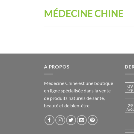
Passer
MÉDECINE CHINE
au
contenu
A PROPOS
DER
Medecine Chine est une boutique
09
en ligne spécialisée dans la vente
Sep
de produits naturels de santé,
beauté et de bien-être.
29
Août