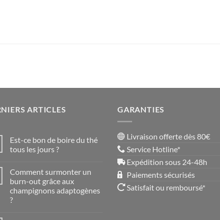
NIERS ARTICLES
GARANTIES
Livraison offerte dès 80€
Est-ce bon de boire du thé
tous les jours ?
Service Hotline*
Aucun
Expédition sous 24-48h
commentaire
Comment surmonter un
sur
Paiements sécurisés
Est-
burn-out grâce aux
ce
Satisfait ou remboursé*
champignons adaptogènes
bon
de
?
boire
du
Aucun
thé
commentaire