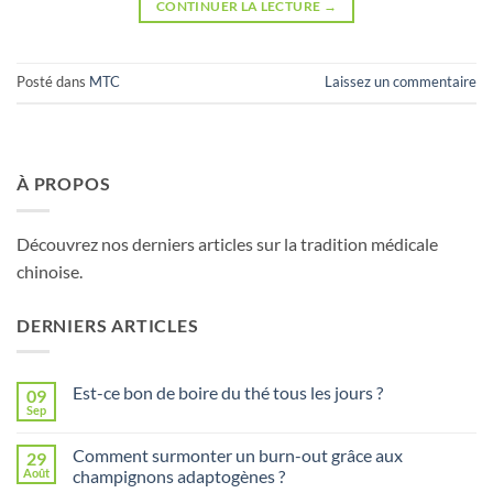
CONTINUER LA LECTURE
→
Posté dans
MTC
Laissez un commentaire
À PROPOS
Découvrez nos derniers articles sur la tradition médicale
chinoise.
DERNIERS ARTICLES
Est-ce bon de boire du thé tous les jours ?
09
Sep
Aucun
commentaire
sur
Comment surmonter un burn-out grâce aux
29
Est-
ce
Août
champignons adaptogènes ?
bon