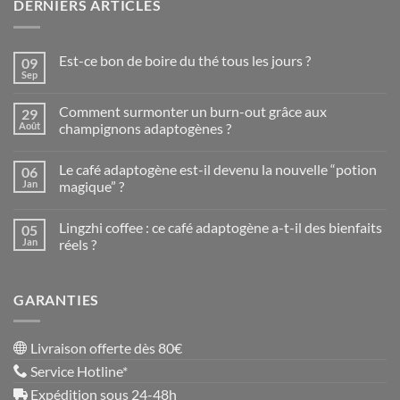
DERNIERS ARTICLES
Est-ce bon de boire du thé tous les jours ?
09
Sep
Aucun
commentaire
sur
Comment surmonter un burn-out grâce aux
29
Est-
ce
Août
champignons adaptogènes ?
bon
Aucun
de
commentaire
boire
Le café adaptogène est-il devenu la nouvelle “potion
06
sur
du
Comment
thé
Jan
magique” ?
surmonter
tous
un
Aucun
les
burn-
commentaire
jours
Lingzhi coffee : ce café adaptogène a-t-il des bienfaits
05
out
sur
?
grâce
Le
Jan
réels ?
aux
café
champignons
adaptogène
Aucun
adaptogènes
est-
commentaire
?
il
sur
GARANTIES
devenu
Lingzhi
la
coffee
nouvelle
:
“potion
ce
magique”
café
Livraison offerte dès 80€
?
adaptogène
a-
Service Hotline*
t-
il
Expédition sous 24-48h