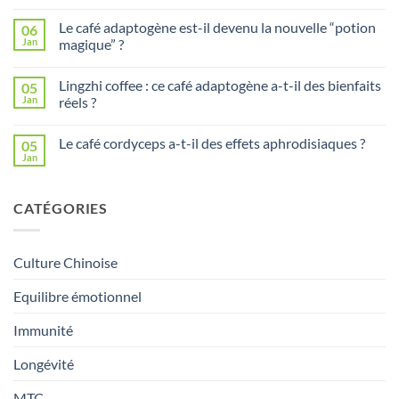
Aucun
de
commentaire
boire
Le café adaptogène est-il devenu la nouvelle “potion
06
sur
du
Comment
thé
Jan
magique” ?
surmonter
tous
un
Aucun
les
burn-
commentaire
jours
Lingzhi coffee : ce café adaptogène a-t-il des bienfaits
05
out
sur
?
grâce
Le
Jan
réels ?
aux
café
champignons
adaptogène
Aucun
adaptogènes
est-
commentaire
Le café cordyceps a-t-il des effets aphrodisiaques ?
05
?
il
sur
devenu
Lingzhi
Jan
Aucun
la
coffee
commentaire
nouvelle
:
sur
“potion
ce
Le
magique”
café
CATÉGORIES
café
?
adaptogène
cordyceps
a-
a-
t-
t-
il
il
des
Culture Chinoise
des
bienfaits
effets
réels
aphrodisiaques
Equilibre émotionnel
?
?
Immunité
Longévité
MTC