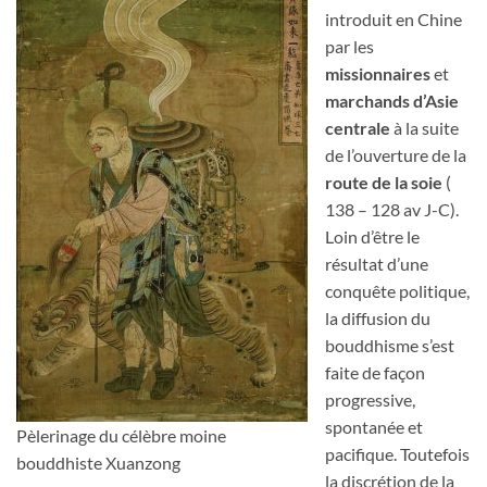
introduit en Chine
par les
missionnaires
et
marchands d’Asie
centrale
à la suite
de l’ouverture de la
route de la soie
(
138 – 128 av J-C).
Loin d’être le
résultat d’une
conquête politique,
la diffusion du
bouddhisme s’est
faite de façon
progressive,
spontanée et
Pèlerinage du célèbre moine
pacifique. Toutefois
bouddhiste Xuanzong
la discrétion de la