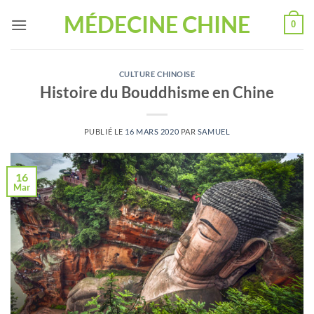
Passer
MÉDECINE CHINE
0
au
contenu
CULTURE CHINOISE
Histoire du Bouddhisme en Chine
PUBLIÉ LE
16 MARS 2020
PAR
SAMUEL
16
Mar