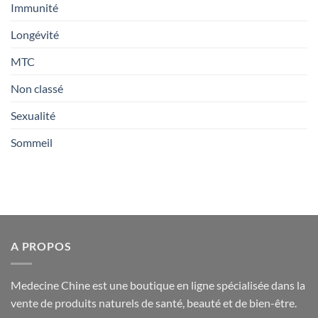
Immunité
Longévité
MTC
Non classé
Sexualité
Sommeil
A PROPOS
Medecine Chine est une boutique en ligne spécialisée dans la
vente de produits naturels de santé, beauté et de bien-être.