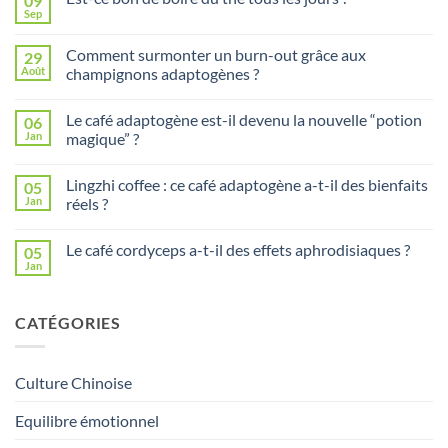
09
Sep
Aucun
commentaire
sur
Comment surmonter un burn-out grâce aux
29
Est-
ce
Août
champignons adaptogènes ?
bon
Aucun
de
commentaire
boire
Le café adaptogène est-il devenu la nouvelle “potion
06
sur
du
Comment
thé
Jan
magique” ?
surmonter
tous
un
Aucun
les
burn-
commentaire
jours
Lingzhi coffee : ce café adaptogène a-t-il des bienfaits
05
out
sur
?
grâce
Le
Jan
réels ?
aux
café
champignons
adaptogène
Aucun
adaptogènes
est-
commentaire
Le café cordyceps a-t-il des effets aphrodisiaques ?
05
?
il
sur
devenu
Lingzhi
Jan
Aucun
la
coffee
commentaire
nouvelle
:
sur
“potion
ce
Le
magique”
café
CATÉGORIES
café
?
adaptogène
cordyceps
a-
a-
t-
t-
il
il
des
Culture Chinoise
des
bienfaits
effets
réels
aphrodisiaques
Equilibre émotionnel
?
?