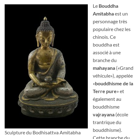
Le
Bouddha
Amitabha
est un
personnage très
populaire chez les
chinois. Ce
bouddha est
associé à une
branche du
mahayana
(«Grand
véhicule»), appelée
«
bouddhisme de la
Terre pure
» et
également au
bouddhisme
vajrayana
(école
trantrique du
bouddhisme).
Sculpture du Bodhisattva Amitabha
Cette branche du