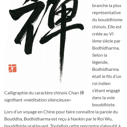
branche la plus
représentative
du bouddhisme
chinois. Elle est
créée au VI
ième siècle par
Bodhidharma.
Selon la
légende,
Bodhidharma
était le fils d’un
roi indien
s’étant engagé
Calligraphie du caractère chinois Chan 禅
dans la voie
signifiant «méditation silencieuse»
bouddhiste.
Lors d’un voyage en Chine pour faire connaître la parole du
Bouddha, Bodhidharma est reçu à Nankin par le Roi Wu,
bouddhiste pratiquant. Toutefois cette rencontre n’aboutit à