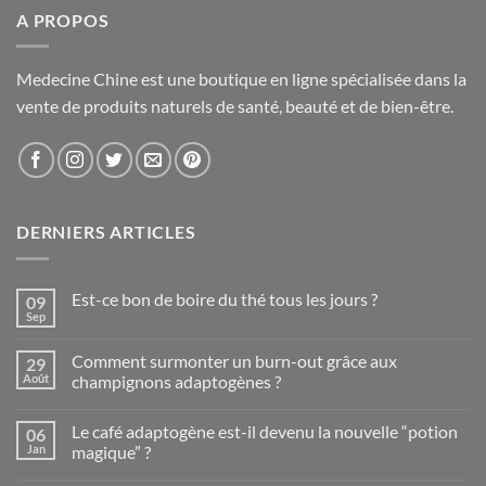
A PROPOS
Medecine Chine est une boutique en ligne spécialisée dans la
vente de produits naturels de santé, beauté et de bien-être.
DERNIERS ARTICLES
Est-ce bon de boire du thé tous les jours ?
09
Sep
Aucun
commentaire
sur
Comment surmonter un burn-out grâce aux
29
Est-
ce
Août
champignons adaptogènes ?
bon
Aucun
de
commentaire
boire
Le café adaptogène est-il devenu la nouvelle “potion
06
sur
du
Comment
thé
Jan
magique” ?
surmonter
tous
un
Aucun
les