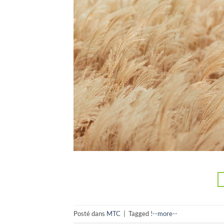
Posté dans
MTC
|
Tagged
!--more--