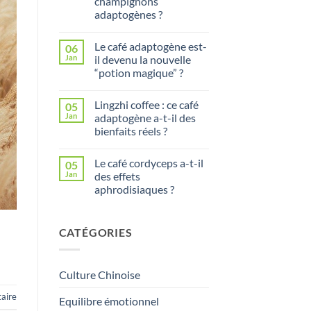
champignons
bon
de
adaptogènes ?
boire
du
Aucun
thé
commentaire
Le café adaptogène est-
06
sur
tous
Comment
les
Jan
il devenu la nouvelle
surmonter
jours
“potion magique” ?
un
?
burn-
Aucun
out
commentaire
grâce
Lingzhi coffee : ce café
05
sur
aux
Le
Jan
adaptogène a-t-il des
champignons
café
adaptogènes
bienfaits réels ?
adaptogène
?
est-
Aucun
il
commentaire
devenu
Le café cordyceps a-t-il
05
sur
la
Lingzhi
Jan
des effets
nouvelle
coffee
“potion
aphrodisiaques ?
:
magique”
ce
?
Aucun
café
commentaire
adaptogène
sur
a-
CATÉGORIES
Le
t-
café
il
cordyceps
des
a-
bienfaits
t-
réels
Culture Chinoise
il
?
des
effets
aire
Equilibre émotionnel
aphrodisiaques