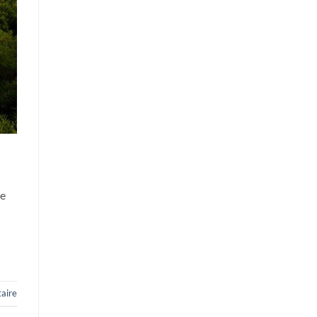
ue
aire