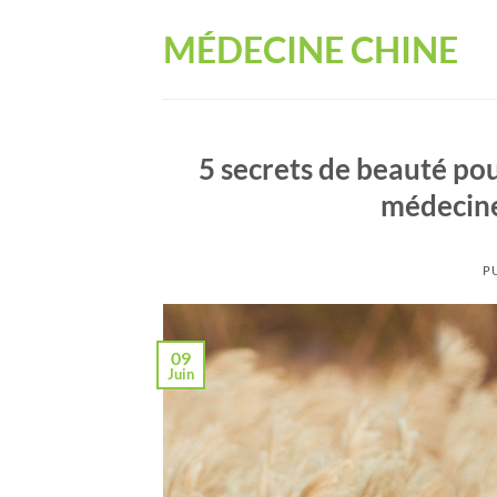
Passer
MÉDECINE CHINE
au
contenu
5 secrets de beauté pou
médecine
P
09
Juin